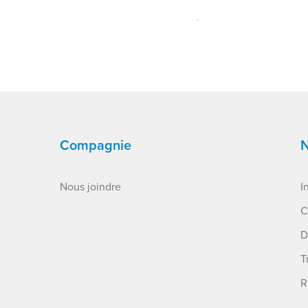
Compagnie
N
Nous joindre
I
C
D
T
R