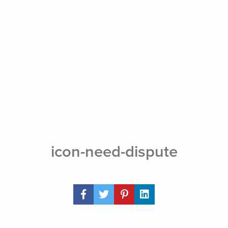
À propos
Nos services
Nos march
ACCUEIL
icon-need-dispute
Share Post