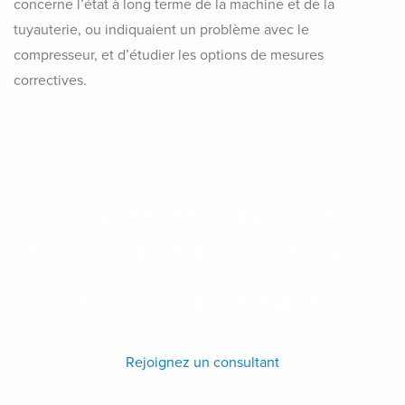
concerne l’état à long terme de la machine et de la
tuyauterie, ou indiquaient un problème avec le
compresseur, et d’étudier les options de mesures
correctives.
Vous cherchez une solution?
Rejoignez un de nos consultants maintenant
Appelez le: (514) 375-5298
Rejoignez un consultant