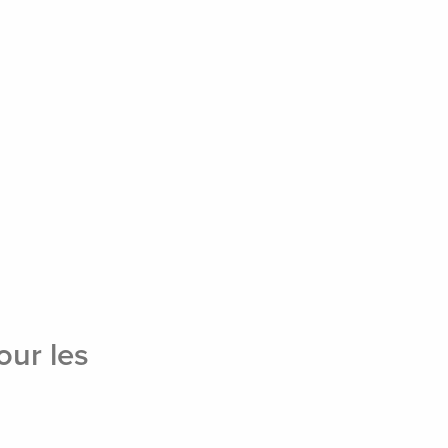
és
Études de cas
Blogue
Nous joindre
our les