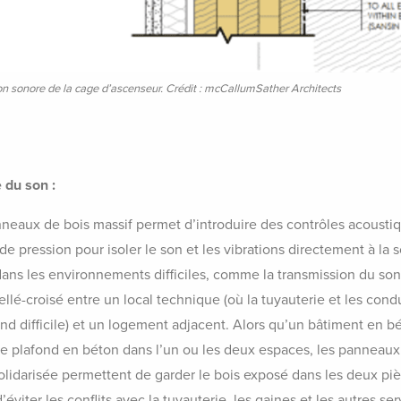
on sonore de la cage d’ascenseur. Crédit : mcCallumSather Architects
 du son :
eaux de bois massif permet d’introduire des contrôles acoustiq
 pression pour isoler le son et les vibrations directement à la s
dans les environnements difficiles, comme la transmission du son
llé-croisé entre un local technique (où la tuyauterie et les cond
nd difficile) et un logement adjacent. Alors qu’un bâtiment en bé
 de plafond en béton dans l’un ou les deux espaces, les panneaux
solidarisée permettent de garder le bois exposé dans les deux pi
éviter les conflits avec la tuyauterie, les gaines et les autres ser