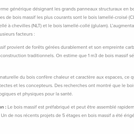
terme générique désignant les grands panneaux structuraux en boi
es de bois massif les plus courants sont le bois lamellé-croisé (CL
ellé à chevilles (NLT) et le bois lamellé-collé (glulam). L’augment
usieurs facteurs :
sif provient de forêts gérées durablement et son empreinte carb
construction traditionnels. On estime que 1 m3 de bois massif sé
naturelle du bois confère chaleur et caractère aux espaces, ce qu
itectes et les concepteurs. Des recherches ont montré que le boi
giques et physiques pour la santé.
on :
Le bois massif est préfabriqué et peut être assemblé rapideme
 Un de nos récents projets de 5 étages en bois massif a été érig