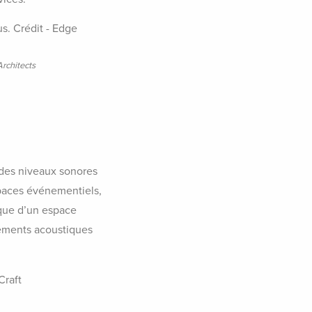
Architects
 des niveaux sonores
espaces événementiels,
ique d’un espace
tements acoustiques