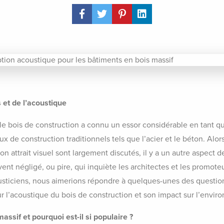
Share Post
 et de l’acoustique
le bois de construction a connu un essor considérable en tant qu
x de construction traditionnels tels que l’acier et le béton. Alo
 attrait visuel sont largement discutés, il y a un autre aspect d
vent négligé, ou pire, qui inquiète les architectes et les promote
usticiens, nous aimerions répondre à quelques-unes des question
 l’acoustique du bois de construction et son impact sur l’envir
assif et pourquoi est-il si populaire ?