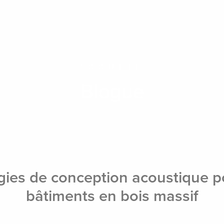
À propos
Nos services
Nos march
ACCUEIL
Blogue
gies de conception acoustique p
bâtiments en bois massif